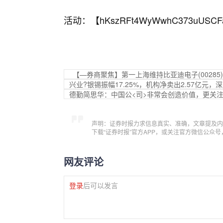
活动：【
hKszRFt4WyWwhC373uUSCF
【—券商聚焦】第一上海维持比亚迪电子(0028
兴业?银锡振幅17.25%，机构净卖出2.57亿元，深
德勤简思华：中国公<司>非常会创造价值，更关
声明：证券时报力求信息真实、准确，文章提及内
下载“证券时报”官方APP，或关注官方微信公众
网友评论
登录
后可以发言