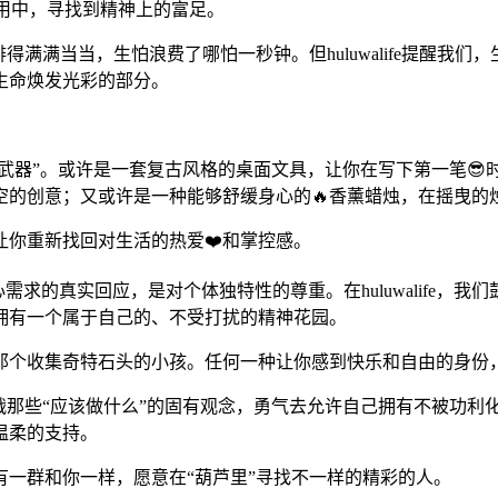
无用之用中，寻找到精神上的富足。
排得满满当当，生怕浪费了哪怕一秒钟。但huluwalife提醒我
生命焕发光彩的部分。
秘密武器”。或许是一套复古风格的桌面文具，让你在写下第一笔
空的创意；又或许是一种能够舒缓身心的🔥香薰蜡烛，在摇曳的
让你重新找回对生活的热爱❤️和掌控感。
心需求的真实回应，是对个体独特性的尊重。在huluwalife
拥有一个属于自己的、不受打扰的精神花园。
收集奇特石头的小孩。任何一种让你感到快乐和自由的身份，都是hu
那些“应该做什么”的固有观念，勇气去允许自己拥有不被功利化的空
温柔的支持。
一群和你一样，愿意在“葫芦里”寻找不一样的精彩的人。