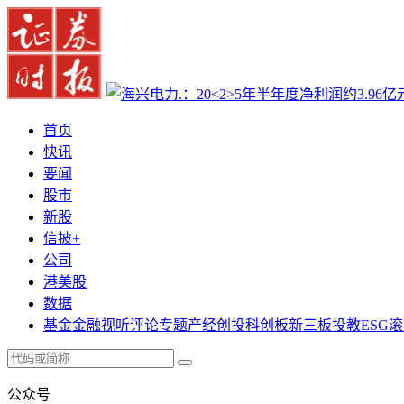
首页
快讯
要闻
股市
新股
信披+
公司
港美股
数据
基金
金融
视听
评论
专题
产经
创投
科创板
新三板
投教
ESG
滚
公众号