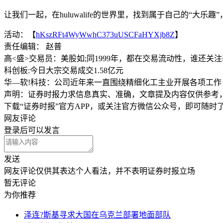
让我们一起，在huluwalife的世界里，找到属于自己的“大乐
活动：【
hKszRFt4WyWwhC373uUSCFaHYXjb8Z
】
责任编辑： 赵普
高<盛>交易员：美股如;同1999年，都在交易流动性，谁还关
科创板:今日大宗交易成交1.58亿元
华—软!科技：公司近年来一直围绕精细化工主业开展各项工作
声明：证券时报力求信息真实、准确，文章提及内容仅供参考
下载“证券时报”官方APP，或关注官方微信公众号，即可随
网友评论
登录
后可以发言
发送
网友评论仅供其表达个人看法，并不表明证券时报立场
暂无评论
为你推荐
泽连?斯基寻求大国在乌克兰部署地面部队