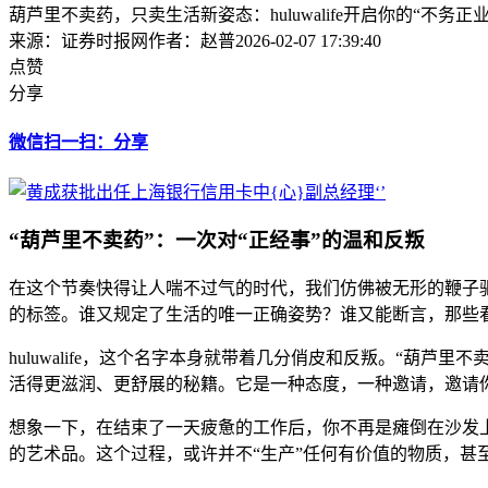
葫芦里不卖药，只卖生活新姿态：huluwalife开启你的“不务正
来源：证券时报网
作者：赵普
2026-02-07 17:39:40
点赞
分享
微信扫一扫：分享
“葫芦里不卖药”：一次对“正经事”的温和反叛
在这个节奏快得让人喘不过气的时代，我们仿佛被无形的鞭子驱赶
的标签。谁又规定了生活的唯一正确姿势？谁又能断言，那些看
huluwalife，这个名字本身就带着几分俏皮和反叛。“葫
活得更滋润、更舒展的秘籍。它是一种态度，一种邀请，邀请你
想象一下，在结束了一天疲惫的工作后，你不再是瘫倒在沙发
的艺术品。这个过程，或许并不“生产”任何有价值的物质，甚