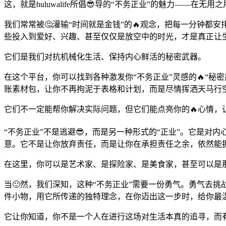
这，就是huluwalife所倡😎导的“不务正业”的魅力——在
我们常常被🤔灌输“时间就是金钱”的🔥观念，把每一分钟都安
些投入到爱好、兴趣、甚至仅仅是放空中的时光，才是真正让
它们是我们对抗机械化生活、保持内心鲜活的秘密武器。
在这个平台，你可以找到各种激发你“不务正业”灵感的🔥“
账素材包，让你不再拘泥于表格和计划，而是尽情挥洒天马行
它们不一定能帮你解决实际问题，但它们能点亮你的🔥心情，
“不务正业”不是逃避😎，而是另一种形式的“正业”。它是对内
意。它不是让你放弃责任，而是让你在承担责任之余，依然能
在这里，你可以是艺术家、是探险家、是美食家，甚至可以是那个
当🙂然，我们深知，这种“不务正业”需要一份勇气。勇气去挑战
件小物，用它所传递的独特理念，在你迈出这一步时，给你最
它让你知道，你不是一个人在进行这场对生活本真的追寻，而有