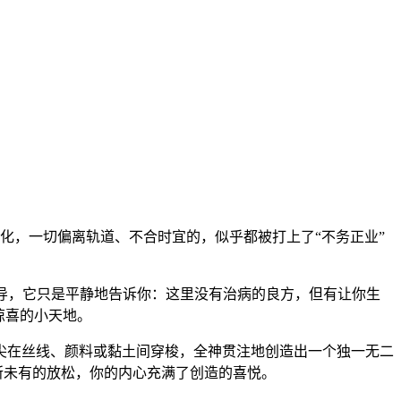
被固化，一切偏离轨道、不合时宜的，似乎都被打上了“不务正业”
经的指导，它只是平静地告诉你：这里没有治病的良方，但有让你生
惊喜的小天地。
尖在丝线、颜料或黏土间穿梭，全神贯注地创造出一个独一无二
所未有的放松，你的内心充满了创造的喜悦。