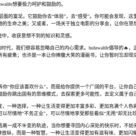
walife想要极力呵护和鼓励的。
于精神层面的富足。它鼓励你去“体验”，去“感受”。你可能会发
物的生命之美；又或者，一场关于独立电影的分享会，让你在思
悦中，收获意想不到的知识和灵感。
时代，我们很容易忽略自己的内心需求。huluwalife倡导的
所有疲惫；也许是一本让你捧腹大笑的漫画书，让你暂时忘却现
。它不告诉你“你应该喜欢什么”，而是给你提供一个广阔的平台，
励你跳出固有的思维模式，去探索更多可能性，去定义属于自己
的是一种态度，一种选择，一种让生活变得更加丰富多彩、更加充满个
以尽情地“不务正业”，可以尽情地享受那些看似“无用”却无比
一成不🎯变的轨迹，当你想要寻回内心深处的快乐时，不妨来hul
种放纵，而是一种智慧，一种让生活变得更加有滋有味、更加闪