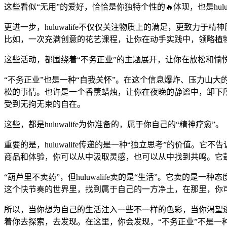
这些看似“无用”的爱好，恰恰是你独特个性的🔥体现，也是hulu
更进一步，huluwalife不仅仅关注物质上的满足，更致力
比如，一次充满创意的花艺课程，让你在动手实践中，领略植
这些活动，都围绕着“不务正业”的主题展开，让你在放松和愉
“不务正业”也是一种“自我关怀”。在这个信息爆炸、压力山大的
松的事情。也许是一个香薰蜡烛，让你在夜晚的静谧中，卸下
受到无拘无束的自在。
这些，都是huluwalife为你准备的，属于你自己的“精神疗愈”。
重要的是，huluwalife传递的是一种“独立思考”的价值
商品和体验，你可以从中汲取灵感，也可以从中找到共鸣。它鼓
“葫芦里不卖药”，但huluwalife卖的是“生活”。它卖
这个快节奏的世界里，找到属于自己的一方净土，在那里，你可
所以，当你想为自己的生活注入一些不一样的色彩，当你渴望逃离
着你去探索，去发现。在这里，你会发现，“不务正业”不是一