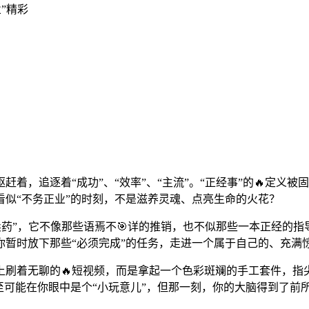
业”精彩
着，追逐着“成功”、“效率”、“主流”。“正经事”的🔥定义
似“不务正业”的时刻，不是滋养灵魂、点亮生命的火花？
芦里不卖药”，它不像那些语焉不🎯详的推销，也不似那些一本正
暂时放下那些“必须完成”的任务，走进一个属于自己的、充满
上刷着无聊的🔥短视频，而是拿起一个色彩斑斓的手工套件，指
至可能在你眼中是个“小玩意儿”，但那一刻，你的大脑得到了前