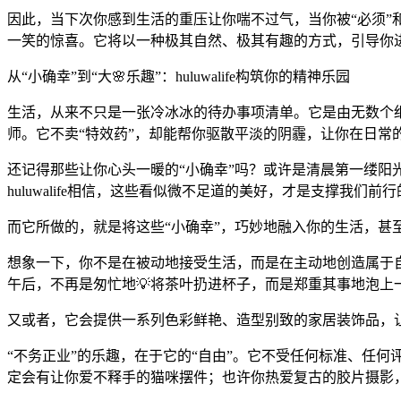
因此，当下次你感到生活的重压让你喘不过气，当你被“必须”和“
一笑的惊喜。它将以一种极其自然、极其有趣的方式，引导你
从“小确幸”到“大🌸乐趣”：huluwalife构筑你的精神乐园
生活，从来不只是一张冷冰冰的待办事项清单。它是由无数个细微
师。它不卖“特效药”，却能帮你驱散平淡的阴霾，让你在日常的
还记得那些让你心头一暖的“小确幸”吗？或许是清晨第一缕
huluwalife相信，这些看似微不足道的美好，才是支撑我们前
而它所做的，就是将这些“小确幸”，巧妙地融入你的生活，甚
想象一下，你不是在被动地接受生活，而是在主动地创造属于自己的
午后，不再是匆忙地💡将茶叶扔进杯子，而是郑重其事地泡上
又或者，它会提供一系列色彩鲜艳、造型别致的家居装饰品，
“不务正业”的乐趣，在于它的“自由”。它不受任何标准、任何评
定会有让你爱不释手的猫咪摆件；也许你热爱复古的胶片摄影